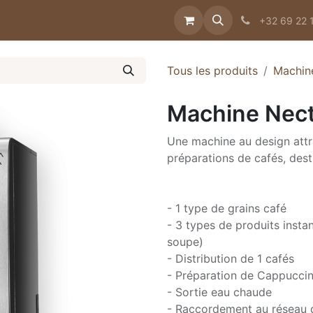
e histoire
Jobs
Contact
Actualités
+32 69 22 
Tous les produits
Machin
Machine Nect
Une machine au design attra
préparations de cafés, dest
- 1 type de grains café
- 3 types de produits insta
soupe)
- Distribution de 1 cafés
- Préparation de Cappuccino
- Sortie eau chaude
- Raccordement au réseau 