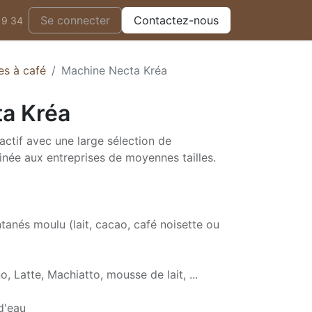
Se connecter
Contactez-nous
19 34
es à café
Machine Necta Kréa
a Kréa
ctif avec une large sélection de
inée aux entreprises de moyennes tailles.
ntanés moulu (lait, cacao, café noisette ou
, Latte, Machiatto, mousse de lait, ...
d'eau