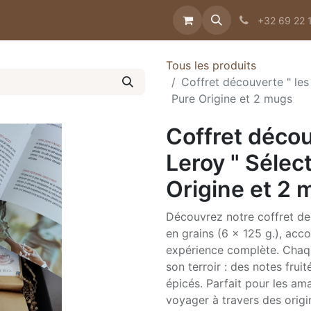
e histoire
Jobs
Contact
Actualités
+32 69 22 
Tous les produits
Coffret découverte " les
Pure Origine et 2 mugs
Coffret décou
Leroy " Sélec
Origine et 2
Découvrez notre coffret de
en grains (6 x 125 g.), ac
expérience complète. Chaqu
son terroir : des notes frui
épicés. Parfait pour les ama
voyager à travers des orig