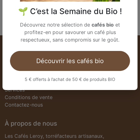
0,00
€
🌱 C’est la Semaine du Bio !
Découvrez notre sélection de
cafés bio
et
profitez-en pour savourer un café plus
respectueux, sans compromis sur le goût.
Liens utiles
Découvrir les cafés bio
Page d'accueil
À propos de nous
5 € offerts à l’achat de 50 € de produits BIO
Produits
Services
Conditions de vente
Contactez-nous
À propos de nous
Les Cafés Leroy, torréfacteurs artisanaux,