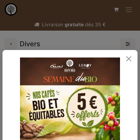
Livraison
gratuite
dès 35 €
Divers
Mug Isotherme Inox
Offert